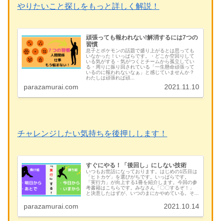
やりたいこと探しをもっと詳しく解説！
頑張っても報われない!解消するには7つの
習慣
息子とポケモンの話題で盛り上がるとは思っても
いなかった！いっぱらです。・どこか空回りして
いる気がする・気がつくとチームから孤立してい
る・周りに振り回されている「一生懸命頑張って
いるのに報われないなぁ」と感じていませんか？
わたしは頑張れば頑...
parazamurai.com
2021.11.10
チャレンジしたい気持ちを後押しします！
すぐにやる！「後回し」にしない技術
いつもお世話になっております。はじめの1匹目は
「ヒトカゲ」を選びがちです。いっぱらです。
「実行力」が向上する1冊を紹介します。今回の参
考書籍はこちらです。みなさん「〇〇するぞ！」
と決意したはずが、いつのまにかやめている。そ...
parazamurai.com
2021.10.14